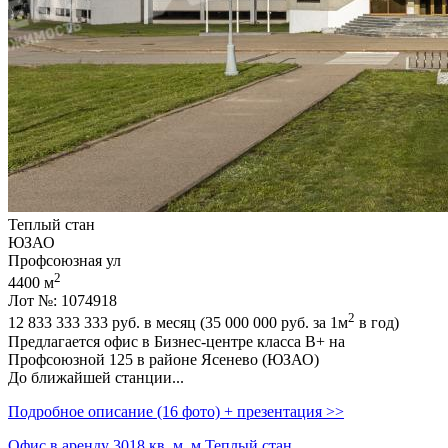
Теплый стан
ЮЗАО
Профсоюзная ул
2
4400 м
Лот №: 1074918
2
12 833 333 333
руб. в месяц (35 000 000
руб.
за 1м
в год)
Предлагается офис в Бизнес-центре класса В+ на
Профсоюзной 125 в районе Ясенево (ЮЗАО)
До ближайшей станции...
Подробное описание (16 фото) + презентация >>
Офис в аренду 3018 кв. м, м Теплый стан