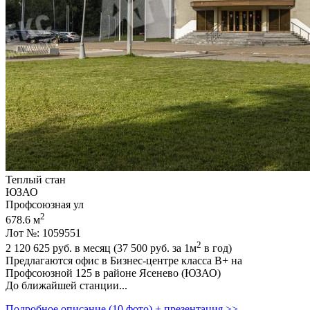
Теплый стан
ЮЗАО
Профсоюзная ул
2
678.6 м
Лот №: 1059551
2
2 120 625
руб. в месяц (37 500
руб.
за 1м
в год)
Предлагаются офис в Бизнес-центре класса В+ на
Профсоюзной 125 в районе Ясенево (ЮЗАО)
До ближайшей станции...
Подробное описание (10 фото) + презентация >>