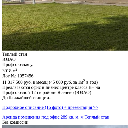
Теплый стан
ЮЗАО
Профсоюзная ул
2
3018 м
Лот №: 1057456
2
11 317 500
руб. в месяц (45 000
руб.
за 1м
в год)
Предлагаются офис в Бизнес-центре класса В+ на
Профсоюзной 125 в районе Ясенево (ЮЗАО)
До ближайшей станции...
Подробное описание (16 фото) + презентация >>
Аренда помещения под офис 289 кв. м, м Теплый стан
Без комиссии