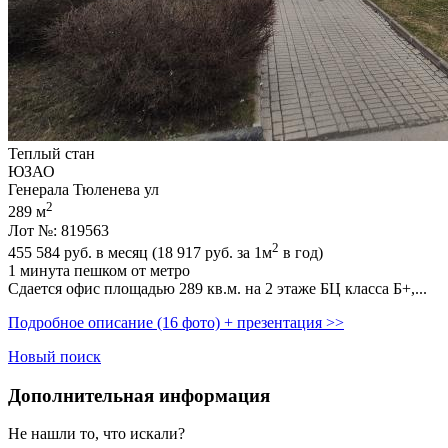
Теплый стан
ЮЗАО
Генерала Тюленева ул
2
289 м
Лот №: 819563
2
455 584
руб. в месяц (18 917
руб.
за 1м
в год)
1 минута пешком от метро
Сдается офис площадью 289 кв.м. на 2 этаже БЦ класса Б+,­...
Подробное описание (16 фото) + презентация >>
Новый поиск
Дополнительная информация
Не нашли то, что искали?