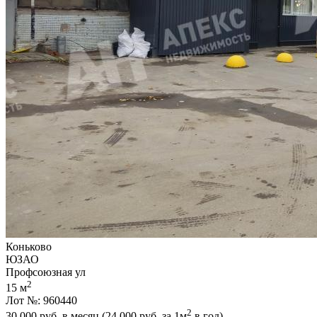
Коньково
ЮЗАО
Профсоюзная ул
2
15 м
Лот №: 960440
2
30 000
руб. в месяц (24 000
руб.
за 1м
в год)