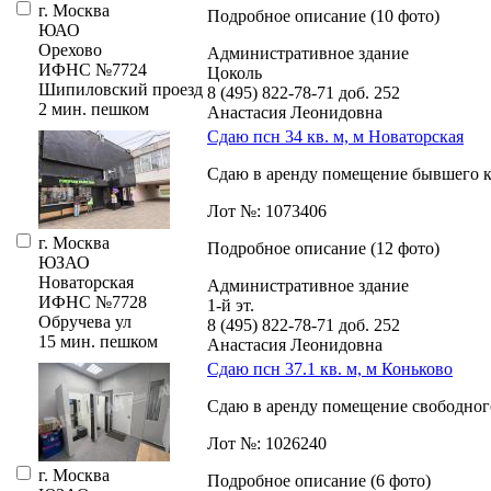
г. Москва
Подробное описание (10 фото)
ЮАО
Орехово
Административное здание
ИФНС №7724
Цоколь
Шипиловский проезд
8 (495) 822-78-71
доб. 252
2 мин. пешком
Анастасия Леонидовна
Сдаю псн 34 кв. м, м Новаторская
Сдаю в аренду помещение бывшего каф
Лот №: 1073406
г. Москва
Подробное описание (12 фото)
ЮЗАО
Новаторская
Административное здание
ИФНС №7728
1-й эт.
Обручева ул
8 (495) 822-78-71
доб. 252
15 мин. пешком
Анастасия Леонидовна
Сдаю псн 37.1 кв. м, м Коньково
Сдаю в аренду помещение свободного 
Лот №: 1026240
г. Москва
Подробное описание (6 фото)