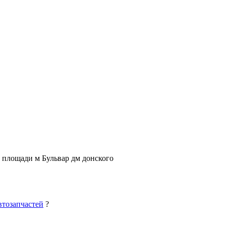
 площади м Бульвар дм донского
втозапчастей
?