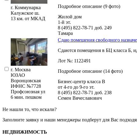
Подробное описание (9 фото)
г. Коммунарка
Калужское ш.
Жилой дом
13 км. от МКАД
1-й эт.
8 (495) 822-78-71
доб. 249
Тамара
Сдаю помещения свободного назначен
Сдаются помещения в БЦ класса Б,­ ид
Лот №: 1122491
г. Москва
Подробное описание (14 фото)
ЮЗАО
Воронцовская
Бизнес-центр класса В
ИФНС №7728
от 4-го до 9-го эт.
Профсоюзная ул
8 (495) 822-78-71
доб. 238
6 мин. пешком
Семен Вячеславович
Не нашли то, что искали?
Заполните заявку
и наши менеджеры подберут для Вас подходя
НЕДВИЖИМОСТЬ