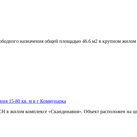
ободного назначения общей площадью 46.6 м2 в крупном жилом 
ия 15-80 кв. м в г Коммунарка
СН в жилом комплексе «Скандинавия». Объект расположен на це