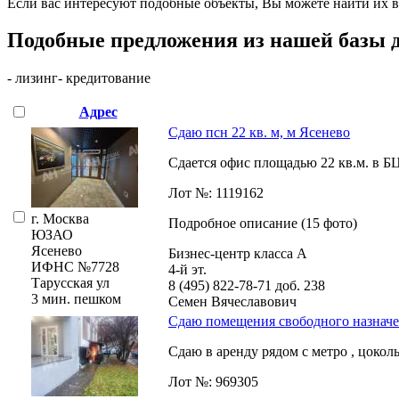
Если вас интересуют подобные объекты, Вы можете найти их в р
Подобные предложения из нашей базы 
- лизинг
- кредитование
Адрес
Сдаю псн 22 кв. м, м Ясенево
Сдается офис площадью 22 кв.м. в БЦ 
Лот №: 1119162
г. Москва
Подробное описание (15 фото)
ЮЗАО
Ясенево
Бизнес-центр класса А
ИФНС №7728
4-й эт.
Тарусская ул
8 (495) 822-78-71
доб. 238
3 мин. пешком
Семен Вячеславович
Сдаю помещения свободного назначен
Сдаю в аренду рядом с метро ,­ цоко
Лот №: 969305