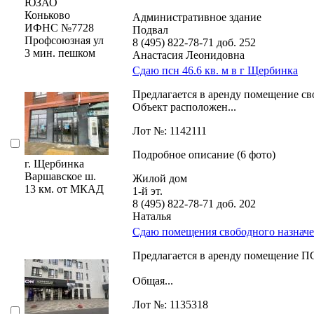
ЮЗАО
Коньково
Административное здание
ИФНС №7728
Подвал
Профсоюзная ул
8 (495) 822-78-71
доб. 252
3 мин. пешком
Анастасия Леонидовна
Сдаю псн 46.6 кв. м в г Щербинка
Предлагается в аренду помещение св
Объект pacполoжен...
Лот №: 1142111
Подробное описание (6 фото)
г. Щербинка
Варшавское ш.
Жилой дом
13 км. от МКАД
1-й эт.
8 (495) 822-78-71
доб. 202
Наталья
Сдаю помещения свободного назначен
Предлагается в аренду помещение П
Общая...
Лот №: 1135318