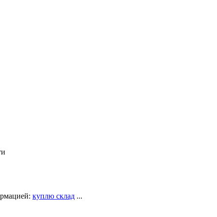
ти
ормацией:
куплю склад
...