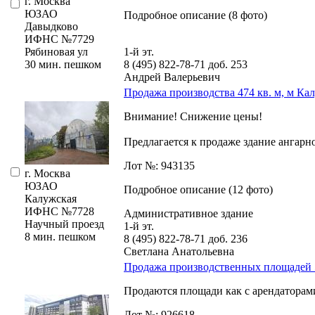
г. Москва
ЮЗАО
Подробное описание (8 фото)
Давыдково
ИФНС №7729
Рябиновая ул
1-й эт.
30 мин. пешком
8 (495) 822-78-71
доб. 253
Андрей Валерьевич
Продажа производства 474 кв. м, м Ка
Внимание! Снижение цены!
Предлагается к продаже здание ангарн
Лот №: 943135
г. Москва
ЮЗАО
Подробное описание (12 фото)
Калужская
ИФНС №7728
Административное здание
Научный проезд
1-й эт.
8 мин. пешком
8 (495) 822-78-71
доб. 236
Светлана Анатольевна
Продажа производственных площадей 52
Продаются площади как с арендаторами,
Лот №: 926618