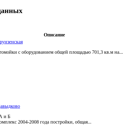
данных
Описание
Фрунзенская
мойки с оборудованием общей площадью 701,­3 кв.м на...
Давыдково
А и Б
мплекс 2004-2008 года постройки,­ общая...