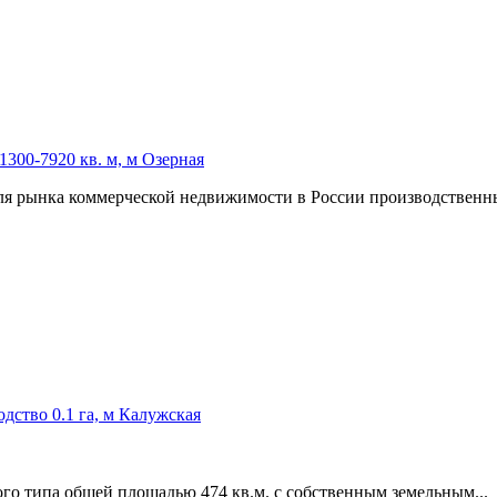
300-7920 кв. м, м Озерная
ля рынка коммерческой недвижимости в России производствен
дство 0.1 га, м Калужская
ого типа общей площадью 474 кв.м. с собственным земельным...