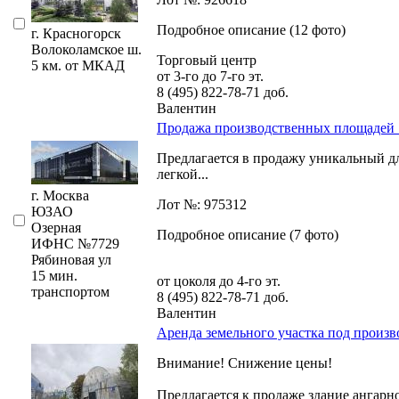
Подробное описание (12 фото)
г. Красногорск
Волоколамское ш.
Торговый центр
5 км. от МКАД
от 3-го до 7-го эт.
8 (495) 822-78-71
доб.
Валентин
Продажа производственных площадей 1
Предлагается в продажу уникальный д
легкой...
г. Москва
Лот №: 975312
ЮЗАО
Озерная
Подробное описание (7 фото)
ИФНС №7729
Рябиновая ул
15 мин.
от цоколя до 4-го эт.
транспортом
8 (495) 822-78-71
доб.
Валентин
Аренда земельного участка под произво
Внимание! Снижение цены!
Предлагается к продаже здание ангарн