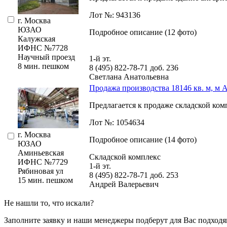
Лот №: 943136
г. Москва
ЮЗАО
Подробное описание (12 фото)
Калужская
ИФНС №7728
Научный проезд
1-й эт.
8 мин. пешком
8 (495) 822-78-71
доб. 236
Светлана Анатольевна
Продажа производства 18146 кв. м, м 
Предлагается к продаже складской ком
Лот №: 1054634
г. Москва
Подробное описание (14 фото)
ЮЗАО
Аминьевская
Складской комплекс
ИФНС №7729
1-й эт.
Рябиновая ул
8 (495) 822-78-71
доб. 253
15 мин. пешком
Андрей Валерьевич
Не нашли то, что искали?
Заполните заявку
и наши менеджеры подберут для Вас подходя