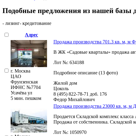
Подобные предложения из нашей базы 
- лизинг
- кредитование
Адрес
Продажа производства 701.3 кв. м, м 
В ЖК «Садовые кварталы» продажа авто
Лот №: 634188
г. Москва
Подробное описание (13 фото)
ЦАО
Фрунзенская
Жилой дом
ИФНС №7704
Цоколь
Усачёва ул
8 (495) 822-78-71
доб. 176
5 мин. пешком
Федор Михайлович
Продажа производства 23000 кв. м, м 
Продается Складской комплекс класса 
Продажа от собственника. Складской ко
Лот №: 1050970