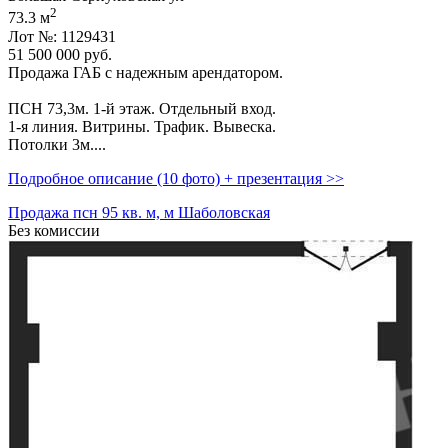
2
73.3 м
Лот №: 1129431
51 500 000
руб.
Продажа ГАБ с надежным арендатором.
ПСН 73,­3м. 1-й этaж. Отдельный вход.
1-я линия. Витрины. Трафик. Вывеска.
Потoлки 3м....
Подробное описание (10 фото) + презентация >>
Продажа псн 95 кв. м, м Шаболовская
Без комиссии