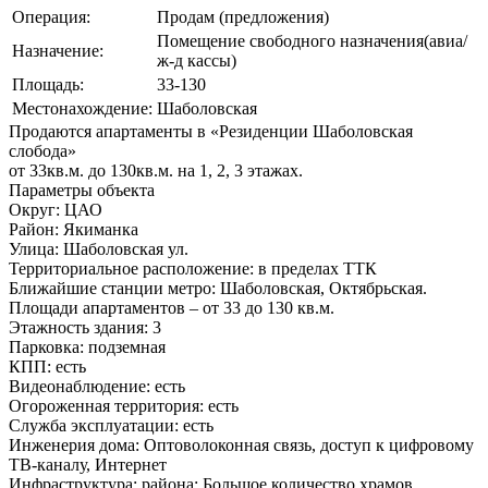
Операция:
Продам (предложения)
Помещение свободного назначения(авиа/
Назначение:
ж-д кассы)
Площадь:
33-130
Местонахождение:
Шаболовская
Продаются апартаменты в «Резиденции Шаболовская
слобода»
от 33кв.м. до 130кв.м. на 1, 2, 3 этажах.
Параметры объекта
Округ: ЦАО
Район: Якиманка
Улица: Шаболовская ул.
Территориальное расположение: в пределах ТТК
Ближайшие станции метро: Шаболовская, Октябрьская.
Площади апартаментов – от 33 до 130 кв.м.
Этажность здания: 3
Парковка: подземная
КПП: есть
Видеонаблюдение: есть
Огороженная территория: есть
Служба эксплуатации: есть
Инженерия дома: Оптоволоконная связь, доступ к цифровому
ТВ-каналу, Интернет
Инфраструктура: района: Большое количество храмов,