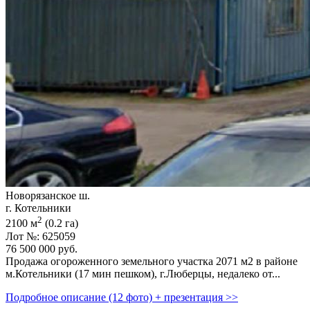
Новорязанское ш.
г. Котельники
2
2100 м
(0.2 га)
Лот №: 625059
76 500 000
руб.
Продажа огороженного земельного участка 2071 м2 в районе
м.Котельники (17 мин пешком),­ г.Люберцы,­ недалеко от...
Подробное описание (12 фото) + презентация >>