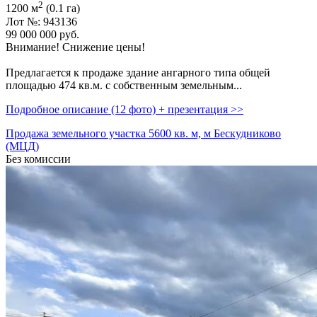
2
1200 м
(0.1 га)
Лот №: 943136
99 000 000
руб.
Внимание! Снижение цены!
Предлагается к продаже здание ангарного типа общей
площадью 474 кв.м. с собственным земельным...
Подробное описание (12 фото) + презентация >>
Продажа земельного участка 5600 кв. м, м Бескудниково
(МЦД)
Без комиссии