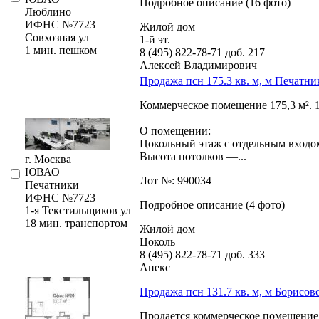
Подробное описание (16 фото)
Люблино
ИФНС №7723
Жилой дом
Совхозная ул
1-й эт.
1 мин. пешком
8 (495) 822-78-71
доб. 217
Алексей Владимирович
Продажа псн 175.3 кв. м, м Печатни
Коммерческое помещение 175,­3 м². 1
О помещении:
Цокольный этаж с отдельным входо
Высота потолков —...
г. Москва
ЮВАО
Лот №: 990034
Печатники
ИФНС №7723
Подробное описание (4 фото)
1-я Текстильщиков ул
18 мин. транспортом
Жилой дом
Цоколь
8 (495) 822-78-71
доб. 333
Апекс
Продажа псн 131.7 кв. м, м Борисов
Продается коммерческое помещение п