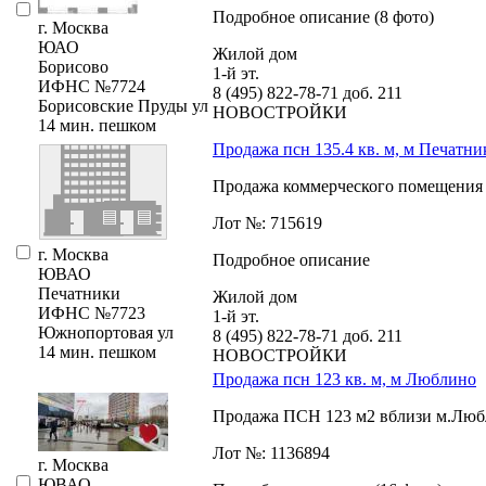
Подробное описание (8 фото)
г. Москва
ЮАО
Жилой дом
Борисово
1-й эт.
ИФНС №7724
8 (495) 822-78-71
доб. 211
Борисовские Пруды ул
НОВОСТРОЙКИ
14 мин. пешком
Продажа псн 135.4 кв. м, м Печатни
Продажа коммерческого помещения в нов
Лот №: 715619
г. Москва
Подробное описание
ЮВАО
Печатники
Жилой дом
ИФНС №7723
1-й эт.
Южнопортовая ул
8 (495) 822-78-71
доб. 211
14 мин. пешком
НОВОСТРОЙКИ
Продажа псн 123 кв. м, м Люблино
Продажа ПСН 123 м2 вблизи м.Любли
Лот №: 1136894
г. Москва
ЮВАО