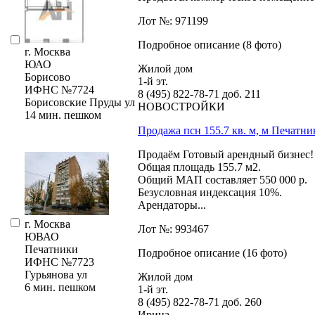
Лот №: 971199
Подробное описание (8 фото)
г. Москва
ЮАО
Жилой дом
Борисово
1-й эт.
ИФНС №7724
8 (495) 822-78-71
доб. 211
Борисовские Пруды ул
НОВОСТРОЙКИ
14 мин. пешком
Продажа псн 155.7 кв. м, м Печатни
Продаём Готовый арендный бизнес!
Общая площадь 155.7 м2.
Общий МАП составляет 550 000 р.
Безусловная индексация 10%.
Арендаторы...
г. Москва
Лот №: 993467
ЮВАО
Печатники
Подробное описание (16 фото)
ИФНС №7723
Гурьянова ул
Жилой дом
6 мин. пешком
1-й эт.
8 (495) 822-78-71
доб. 260
Ирина