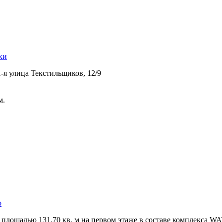
ки
-я улица Текстильщиков,­ 12/9
м.
о
лощадью 131,­70 кв. м на первом этаже в составе комплекса WA