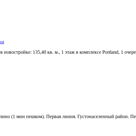
ки
остройке: 135,­40 кв. м.,­ 1 этаж в комплексе Portland,­ 1 очередь
но (1 мин пешком). Первая линия. Густонаселенный район. Пер