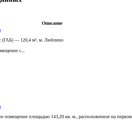
Описание
о
(ГАБ) — 120,­4 м²,­ м. Люблино
мещение с...
о
е помещение площадью 143,­20 кв. м.,­ расположенное на первом 