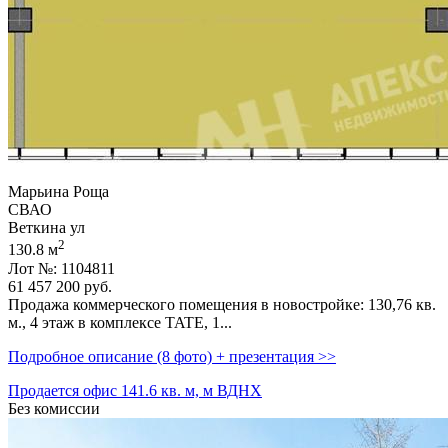
Марьина Роща
СВАО
Веткина ул
2
130.8 м
Лот №: 1104811
61 457 200
руб.
Продажа коммерческого помещения в новостройке: 130,­76 кв.
м.,­ 4 этаж в комплексе TATE,­ 1...
Подробное описание (8 фото) + презентация >>
Продается офис 141.6 кв. м, м ВДНХ
Без комиссии