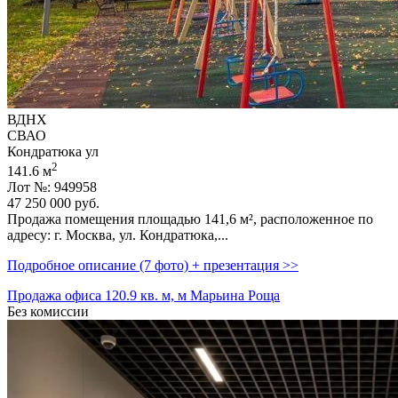
ВДНХ
СВАО
Кондратюка ул
2
141.6 м
Лот №: 949958
47 250 000
руб.
Продажа помещения площадью 141,­6 м²,­ расположенное по
адресу: г. Москва,­ ул. Кондратюка,­...
Подробное описание (7 фото) + презентация >>
Продажа офиса 120.9 кв. м, м Марьина Роща
Без комиссии