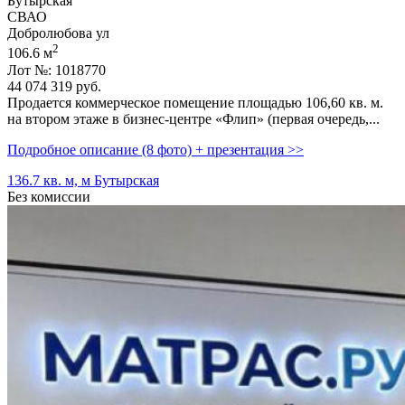
Бутырская
СВАО
Добролюбова ул
2
106.6 м
Лот №: 1018770
44 074 319
руб.
Продается коммерческое помещение площадью 106,­60 кв. м.
на втором этаже в бизнес-центре «Флип» (первая очередь,­...
Подробное описание (8 фото) + презентация >>
136.7 кв. м, м Бутырская
Без комиссии