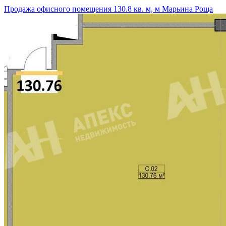
Продажа офисного помещения 130.8 кв. м, м Марьина Роща