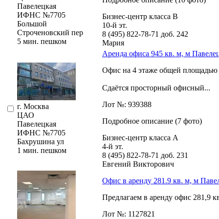
Павелецкая
ИФНС №7705
Бизнес-центр класса В
Большой
10-й эт.
Строченовский пер
8 (495) 822-78-71
доб. 242
5 мин. пешком
Мария
Аренда офиса 945 кв. м, м Павеле
Офис на 4 этаже общей площадью 9
Сдаётся просторный офисный...
Лот №: 939388
г. Москва
ЦАО
Подробное описание (7 фото)
Павелецкая
ИФНС №7705
Бизнес-центр класса А
Бахрушина ул
4-й эт.
1 мин. пешком
8 (495) 822-78-71
доб. 231
Евгений Викторович
Офис в аренду 281.9 кв. м, м Паве
Предлагаем в аренду офис 281,­9 к
Лот №: 1127821