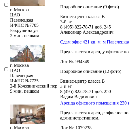
Подробное описание (9 фото)
г. Москва
ЦАО
Бизнес-центр класса В
Павелецкая
3-й эт.
ИФНС №7705
8 (495) 822-78-71
доб. 245
Бахрушина ул
Александр Александрович
2 мин. пешком
Сдам офис 421 кв. м, м Павелецка
Предлагается в аренду офисное по
Лот №: 994349
г. Москва
ЦАО
Подробное описание (12 фото)
Павелецкая
ИФНС №7725
Бизнес-центр класса В
2-й Кожевнический пер
3-й эт.
5 мин. пешком
8 (495) 822-78-71
доб. 250
Вадим Вадимович
Аренда офисного помещения 230 к
Предлагается к аренде офисное п
административном...
г. Москва
Лот №: 1079238