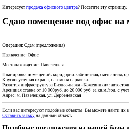
Интересует
продажа офисного центра
? Посетите эту страницу.
Сдаю помещение под офис на 
Операция:
Сдам (предложения)
Назначение:
Офис
Местонахождение:
Павелецкая
Планировка помещений: коридорно-кабинетная, смешанная, ope
Круглосуточная охрана, наземная парковка.
Развитая инфраструктура Бизнес-парка «Кожевники»: автостоян
Арендная ставка от 10 000руб. до 20 000 руб. за кв.м./год, с
Адрес: м. Павелецкая, ул. Дербеневская
Если вас интересуют подобные объекты, Вы можете найти их в
Оставить заявку
на данный объект
.
Подобные предложения из нашей базы 