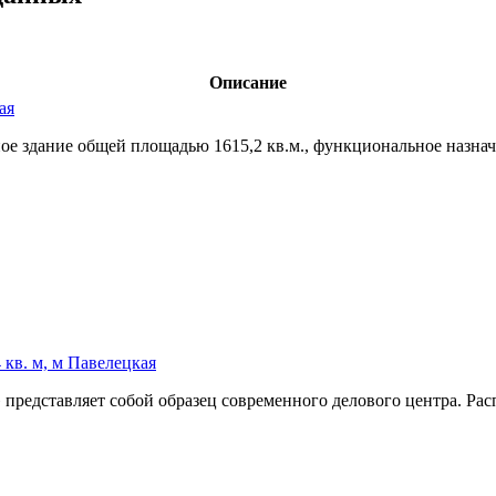
Описание
ая
е здание общей площадью 1615,­2 кв.м.,­ функциональное назнач
кв. м, м Павелецкая
представляет собой образец современного делового центра. Рас