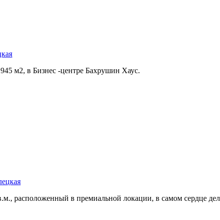
цкая
45 м2,­ в Бизнес -центре Бахрушин Хаус.
лецкая
в.м.,­ расположенный в премиальной локации,­ в самом сердце дел