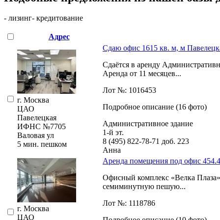
- лизинг
- кредитование
Адрес
Сдаю офис 1615 кв. м, м Павелецк
Сдаётся в аренду Административно
Аренда от 11 месяцев...
Лот №: 1016453
г. Москва
Подробное описание (16 фото)
ЦАО
Павелецкая
Административное здание
ИФНС №7705
1-й эт.
Валовая ул
8 (495) 822-78-71
доб. 223
5 мин. пешком
Анна
Аренда помещения под офис 454.4 
Офисный комплекс «Велка Плаза» 
семиминутную пешую...
Лот №: 1118786
г. Москва
ЦАО
Подробное описание (10 фото)