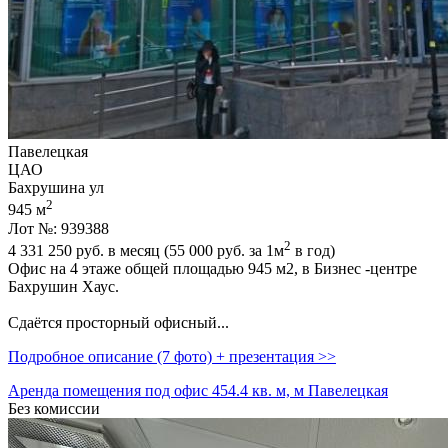
Павелецкая
ЦАО
Бахрушина ул
2
945 м
Лот №: 939388
2
4 331 250
руб. в месяц (55 000
руб.
за 1м
в год)
Офис на 4 этаже общей площадью 945 м2,­ в Бизнес -центре
Бахрушин Хаус.
Сдаётся просторный офисный...
Подробное описание (7 фото) + презентация >>
Аренда помещения под офис 454.4 кв. м, м Павелецкая
Без комиссии