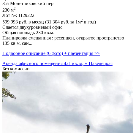
3-й Монетчиковский пер
2
230 м
Лот №: 1129222
2
599 993
руб. в месяц (31 304
руб.
за 1м
в год)
Сдается двухуровневый офис.
Общая площадь 230 кв.м.
Планировка смешанная : ресепшен,­ открытое пространство
135 кв.м. сан...
Подробное описание (6 фото) + презентация >>
Аренда офисного помещения 421 кв. м, м Павелецкая
Без комиссии