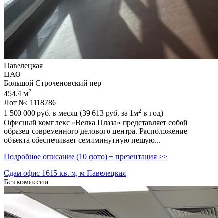
Павелецкая
ЦАО
Большой Строченовский пер
2
454.4 м
Лот №: 1118786
2
1 500 000
руб. в месяц (39 613
руб.
за 1м
в год)
Офисный комплекс «Велка Плаза» представляет собой
образец современного делового центра. Расположение
объекта обеспечивает семиминутную пешую...
Подробное описание (10 фото) + презентация >>
Сдам офис 1615 кв. м, м Павелецкая
Без комиссии