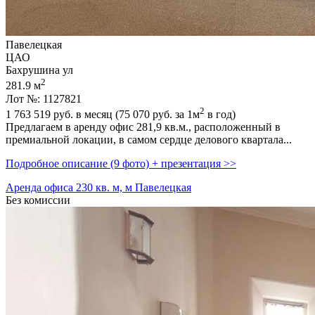
Павелецкая
ЦАО
Бахрушина ул
2
281.9 м
Лот №: 1127821
2
1 763 519
руб. в месяц (75 070
руб.
за 1м
в год)
Предлагаем в аренду офис 281,­9 кв.м.,­ расположенный в
премиальной локации,­ в самом сердце делового квартала...
Подробное описание (9 фото) + презентация >>
Аренда офиса 230 кв. м, м Павелецкая
Без комиссии