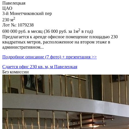
Павелецкая
ЦАО
3-й Монетчиковский пер
2
230 м
Лот №: 1079238
2
690 000
руб. в месяц (36 000
руб.
за 1м
в год)
Предлагается к аренде офисное помещение площадью 230
квадратных метров,­ расположенное на втором этаже в
административном...
Подробное описание (7 фото) + презентация >>
Сдается офис 230 кв. м, м Павелецкая
Без комиссии