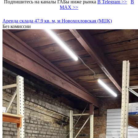
Подпишитесь на каналы ГАБы ниже рынка
В Telegram >>
В
MAX >>
Аренда склада 47.9 кв. м, м Новохохловская (МЦК)
Без комиссии