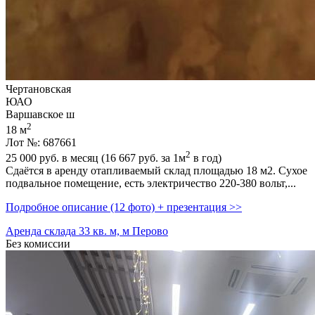
Чертановская
ЮАО
Варшавское ш
2
18 м
Лот №: 687661
2
25 000
руб. в месяц (16 667
руб.
за 1м
в год)
Сдаётся в аренду отапливаемый склад площадью 18 м2. Сухое
подвальное помещение,­ есть электричество 220-380 вольт,­...
Подробное описание (12 фото) + презентация >>
Аренда склада 33 кв. м, м Перово
Без комиссии