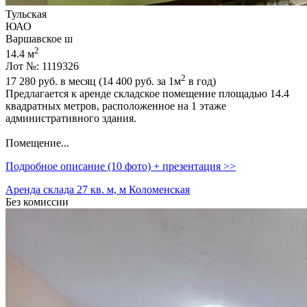
Тульская
ЮАО
Варшавское ш
2
14.4 м
Лот №: 1119326
2
17 280
руб. в месяц (14 400
руб.
за 1м
в год)
Предлагается к аренде складское помещение площадью 14.4
квадратных метров,­ расположенное на 1 этаже
административного здания.
Помещение...
Подробное описание (10 фото) + презентация >>
Аренда склада 27 кв. м, м Коломенская
Без комиссии