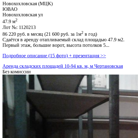
Новохохловская (МЦК)
ЮВАО
Новохохловская ул
2
47.9 м
Лот №: 1120213
2
86 220
руб. в месяц (21 600
руб.
за 1м
в год)
Сдаётся в аренду отапливаемый склад площадью 47.9 м2.
Первый этаж,­ большие ворот,­ высота потолков 5...
Подробное описание (15 фото) + презентация >>
Аренда складских площадей 10-94 кв. м, м Чертановская
Без комиссии