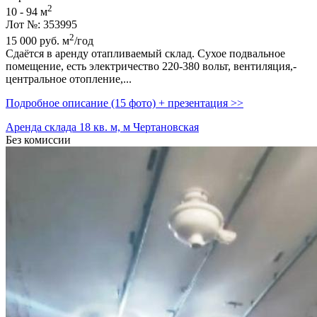
2
10 - 94 м
Лот №: 353995
2
15 000
руб.
м
/год
Сдаётся в аренду отапливаемый склад. Сухое подвальное
помещение,­ есть электричество 220-380 вольт,­ вентиляция,­
центральное отопление,­...
Подробное описание (15 фото) + презентация >>
Аренда склада 18 кв. м, м Чертановская
Без комиссии