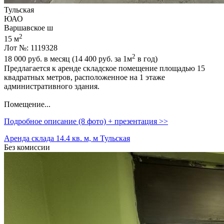
Тульская
ЮАО
Варшавское ш
2
15 м
Лот №: 1119328
2
18 000
руб. в месяц (14 400
руб.
за 1м
в год)
Предлагается к аренде складское помещение площадью 15
квадратных метров,­ расположенное на 1 этаже
административного здания.
Помещение...
Подробное описание (8 фото) + презентация >>
Аренда склада 14.4 кв. м, м Тульская
Без комиссии