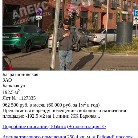
Багратионовская
ЗАО
Барклая ул
2
192.5 м
Лот №: 1127335
2
962 500
руб. в месяц (60 000
руб.
за 1м
в год)
Предлагается в аренду помещение свободного назначения
площадью -192,­5 м2 на 1 линии ЖК Барклая...
Подробное описание (10 фото) + презентация >>
Аренда торгового помещения 258.4 кв. м, м Рабочий поселок