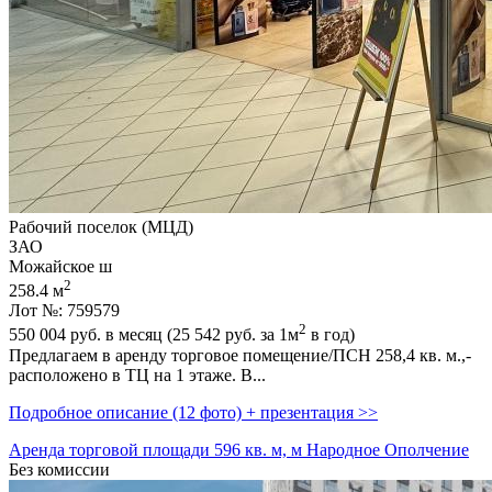
Рабочий поселок (МЦД)
ЗАО
Можайское ш
2
258.4 м
Лот №: 759579
2
550 004
руб. в месяц (25 542
руб.
за 1м
в год)
Предлагаем в аренду торговое помещение/ПСН 258,­4 кв. м.,­
расположено в ТЦ на 1 этаже. В...
Подробное описание (12 фото) + презентация >>
Аренда торговой площади 596 кв. м, м Народное Ополчение
Без комиссии