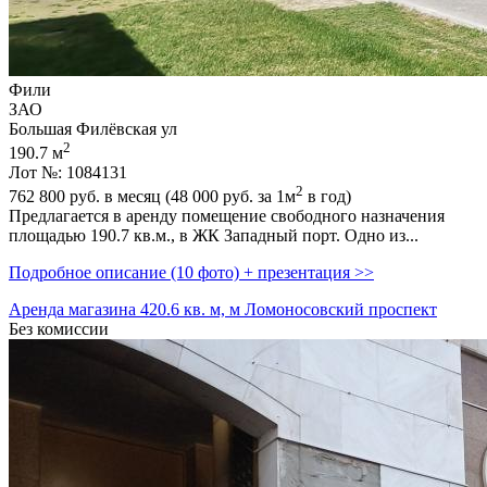
Фили
ЗАО
Большая Филёвская ул
2
190.7 м
Лот №: 1084131
2
762 800
руб. в месяц (48 000
руб.
за 1м
в год)
Предлагается в аренду помещение свободного назначения
площадью 190.7 кв.м.,­ в ЖК Западный порт. Одно из...
Подробное описание (10 фото) + презентация >>
Аренда магазина 420.6 кв. м, м Ломоносовский проспект
Без комиссии