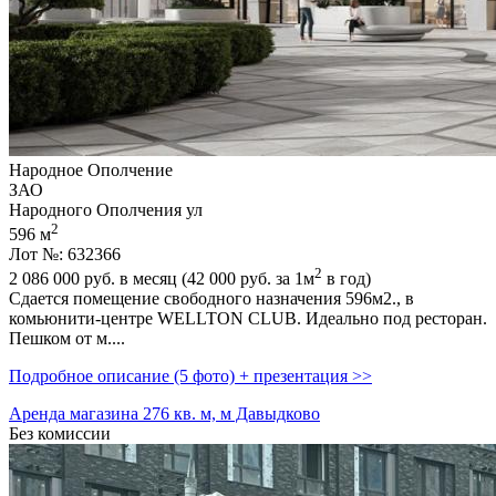
Народное Ополчение
ЗАО
Народного Ополчения ул
2
596 м
Лот №: 632366
2
2 086 000
руб. в месяц (42 000
руб.
за 1м
в год)
Сдается помещение свободного назначения 596м2.,­ в
комьюнити-центре WELLTON CLUB. Идеально под ресторан.
Пешком от м....
Подробное описание (5 фото) + презентация >>
Аренда магазина 276 кв. м, м Давыдково
Без комиссии