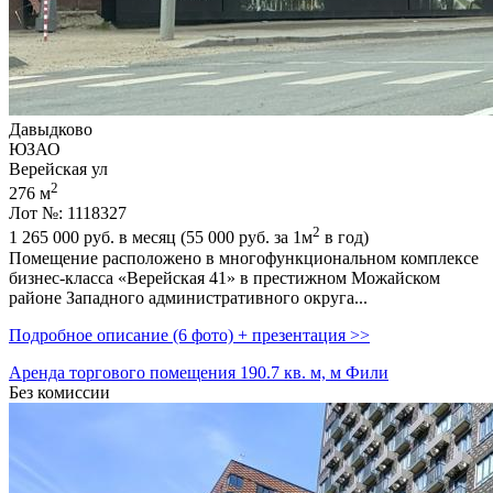
Давыдково
ЮЗАО
Верейская ул
2
276 м
Лот №: 1118327
2
1 265 000
руб. в месяц (55 000
руб.
за 1м
в год)
Помещение расположено в многофункциональном комплексе
бизнес-класса «Верейская 41» в престижном Можайском
районе Западного административного округа...
Подробное описание (6 фото) + презентация >>
Аренда торгового помещения 190.7 кв. м, м Фили
Без комиссии