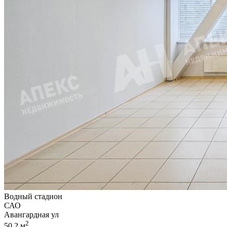
Водный стадион
САО
Авангардная ул
2
50.2 м