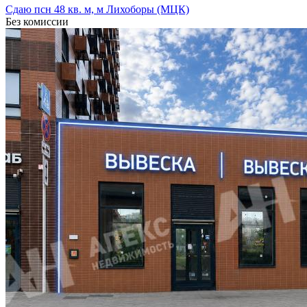
Сдаю псн 48 кв. м, м Лихоборы (МЦК)
Без комиссии