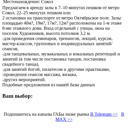
Местонахождение:
Сокол
Предлагаем в аренду залы в 7–10 минутах пешком от метро
Сокол, 22–25 минутах пешком или
2 остановки на транспорте от метро Октябрьское поле. Залы
площадью 40м?, 19м?, 17м?, 12м? расположены на 1-м этаже
8-ми этажного дома. Вход отдельный с улицы, окна на
поселок Художников, высота потолков 3,2 м.
-для проведения семинаров, тренингов, лекций, курсов,
мастер-классов, групповых и индивидуальных занятий/
сеансов,
-для танцевальных, музыкальных и вокальных репетиций и
занятий (в том числе постановка танцев, постановка
свадебного танца),
-для занятий йогой, пилатесом и другими практиками,
-проведения сеансов массажа, визажа,
-других мероприятий.
Подобные предложения из нашей базы данных
Ваш выбор:
Подпишитесь на каналы ГАБы ниже рынка
В Telegram >>
В
MAX >>