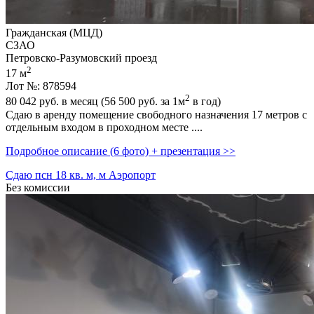
Гражданская (МЦД)
СЗАО
Петровско-Разумовский проезд
2
17 м
Лот №: 878594
2
80 042
руб. в месяц (56 500
руб.
за 1м
в год)
Сдаю в аренду помещение свободного назначения 17 метров с
отдельным входом в проходном месте ....
Подробное описание (6 фото) + презентация >>
Сдаю псн 18 кв. м, м Аэропорт
Без комиссии