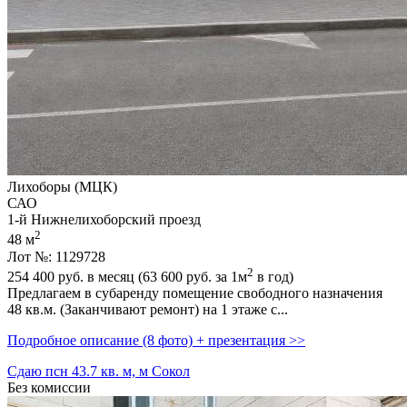
Лихоборы (МЦК)
САО
1-й Нижнелихоборский проезд
2
48 м
Лот №: 1129728
2
254 400
руб. в месяц (63 600
руб.
за 1м
в год)
Предлагаем в субаренду помещение свободного назначения
48 кв.м. (Заканчивают ремонт) на 1 этаже с...
Подробное описание (8 фото) + презентация >>
Сдаю псн 43.7 кв. м, м Сокол
Без комиссии