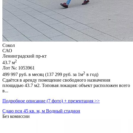
Сокол
САО
Ленинградский пр-кт
2
43.7 м
Лот №: 1053961
2
499 997
руб. в месяц (137 299
руб.
за 1м
в год)
Сдаётся в аренду помещение свободного назначения
площадью 43.7 м2. Топовая локация: объект расположен всего
в...
Подробное описание (7 фото) + презентация >>
Сдаю псн 45 кв. м, м Водный стадион
Без комиссии