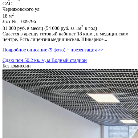
САО
Черняховского ул
2
18 м
Лот №: 1009796
2
81 000
руб. в месяц (54 000
руб.
за 1м
в год)
Сдается в аренду готовый кабинет 18 кв.м.,­ в медицинском
центре. Есть лицензия медицинская. Шикарное...
Подробное описание (9 фото) + презентация >>
Сдаю псн 50.2 кв. м, м Водный стадион
Без комиссии