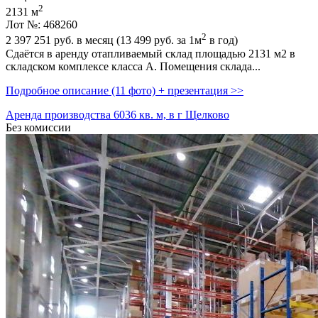
2
2131 м
Лот №: 468260
2
2 397 251
руб. в месяц (13 499
руб.
за 1м
в год)
Сдаётся в аренду отапливаемый склад площадью 2131 м2 в
складском комплексе класса А. Помещения склада...
Подробное описание (11 фото) + презентация >>
Аренда производства 6036 кв. м, в г Щелково
Без комиссии