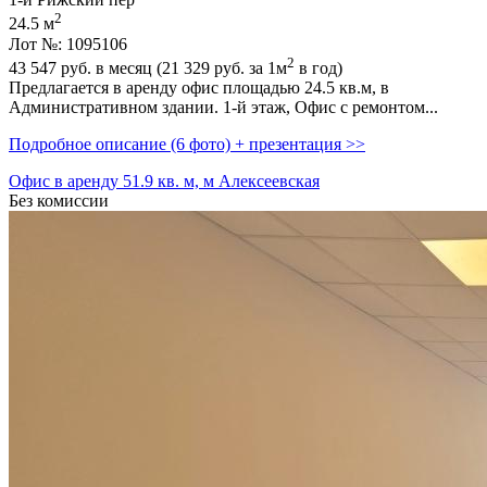
2
24.5 м
Лот №: 1095106
2
43 547
руб. в месяц (21 329
руб.
за 1м
в год)
Предлагается в аренду офис площадью 24.5 кв.м,­ в
Административном здании. 1-й этаж,­ Офис с ремонтом...
Подробное описание (6 фото) + презентация >>
Офис в аренду 51.9 кв. м, м Алексеевская
Без комиссии