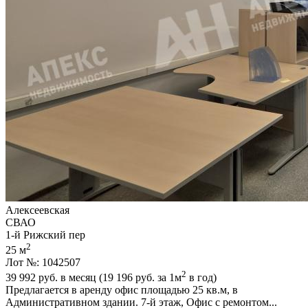
Алексеевская
СВАО
1-й Рижский пер
2
25 м
Лот №: 1042507
2
39 992
руб. в месяц (19 196
руб.
за 1м
в год)
Предлагается в аренду офис площадью 25 кв.м,­ в
Административном здании. 7-й этаж,­ Офис с ремонтом...