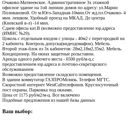
Очаково-Матвеевское. Административное 3х этажной
офисное здание на 1ой линиии домов по адресу: ул.Марии
Поливановой. От м.Юго-Западная-10мин.От жд.пл.Очаково- 4
мин. пешком. Удобный проезд на МКАД. До центра
(Киевский в-л) -14 мин.
Сдаем офисы кат.В (возможно предоставление юр.адреса
(ИМНС №29).
Цоколь с отдельным входом с улицы - 40м2 с перегородкой на
2 кабинета. Контроль допуска(видеодомафон). Мебель.
Второй этаж-блок из 3х кабинетов: 28м2,18м2,35м2. Мебель.
Кондиционер. На окнах защитные рольставни.
Аренда одного рабочего места - 6500 руб/м-ц.с
предоставлением юр.адреса и почтово-секретарского
обслуживанием
Возможно предоставление складского помещения.
В здании коммутатор ГАЗПРОМсвязь. Телефон МГТС.
Скоростной интернет WestCallтелефония. Круглосуточный
пост охраны. Парковка под окнами.
Цена от 1175 руб/м2/м-ц. Все включено
Подобные предложения из нашей базы данных
Ваш выбор: