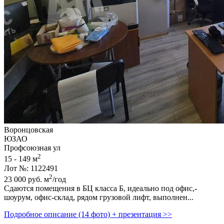
Воронцовская
ЮЗАО
Профсоюзная ул
2
15 - 149 м
Лот №: 1122491
2
23 000
руб.
м
/год
Сдаются помещения в БЦ класса Б,­ идеально под офис,­
шоурум,­ офис-склад,­ рядом грузовой лифт,­ выполнен...
Подробное описание (14 фото) + презентация >>