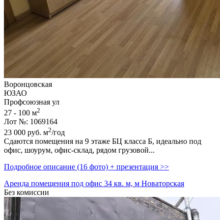
Воронцовская
ЮЗАО
Профсоюзная ул
2
27 - 100 м
Лот №: 1069164
2
23 000
руб.
м
/год
Сдаются помещения на 9 этаже БЦ класса Б,­ идеально под
офис,­ шоурум,­ офис-склад,­ рядом грузовой...
Подробное описание (16 фото) + презентация >>
Аренда помещения под офис 34 кв. м, м Новаторская
Без комиссии