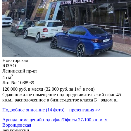
Новаторская
ЮЗАО
Ленинский пр-кт
2
45 м
Лот №: 1088939
2
120 000
руб. в месяц (32 000
руб.
за 1м
в год)
Сдаю нежилое помещение под представительский офис 45
кв.м.,­ расположенное в бизнес-центре класса Б+ рядом в...
Подробное описание (14 фото) + презентация >>
Аренда помещений под офис/Офисы 27-100 кв. м, м
Воронцовская
Без комиссии