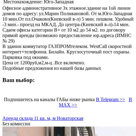
Местонахождение:
Юго-Западная
Офисное административное 3х этажное.здание на 1ой линии
домов по адресу: ул.Марии Поливановой. От м.Юго-Западная
10 мин.От пл.Очаково(Киевский в-л) 5 мин. пешком. Удобный
-3 мин.- проезд на МКАД. До центра-(Киевский в-л)-14 мин.
Сдаем офисы категории В+ от 10 м2 до 54 м2. по договору
прямой аренды (возможно предоставление юр.адреса (ИМНС
№ 29)
В здании коммутатор ГАЗПРОМтелеком. WestCall скоростной
интернет+телефония. Билайн. Круглосуточный пост охраны.
Парковка под окнами.
Цена от 1200руб,м2,м-ц .Все включено.
Подобные предложения из нашей базы данных
Ваш выбор:
Подпишитесь на каналы ГАБы ниже рынка
В Telegram >>
В
MAX >>
Аренда склада 11 кв. м, м Новаторская
Без комиссии