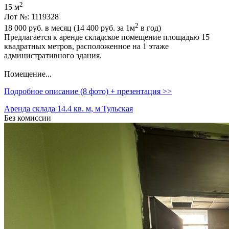
2
15 м
Лот №: 1119328
2
18 000
руб. в месяц (14 400
руб.
за 1м
в год)
Предлагается к аренде складское помещение площадью 15
квадратных метров,­ расположенное на 1 этаже
административного здания.
Помещение...
Подробное описание (8 фото) + презентация >>
Аренда склада 14.4 кв. м, м Тульская
Без комиссии