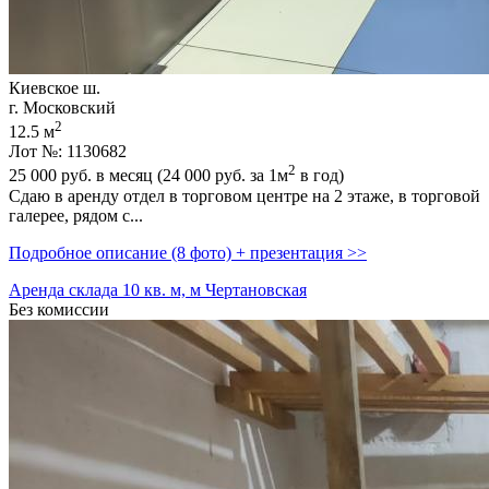
Киевское ш.
г. Московский
2
12.5 м
Лот №: 1130682
2
25 000
руб. в месяц (24 000
руб.
за 1м
в год)
Сдаю в аренду отдел в торговом центре на 2 этаже,­ в торговой
галерее,­ рядом с...
Подробное описание (8 фото) + презентация >>
Аренда склада 10 кв. м, м Чертановская
Без комиссии