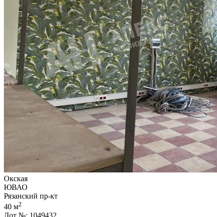
Окская
ЮВАО
Рязанский пр-кт
2
40 м
Лот №: 1049432