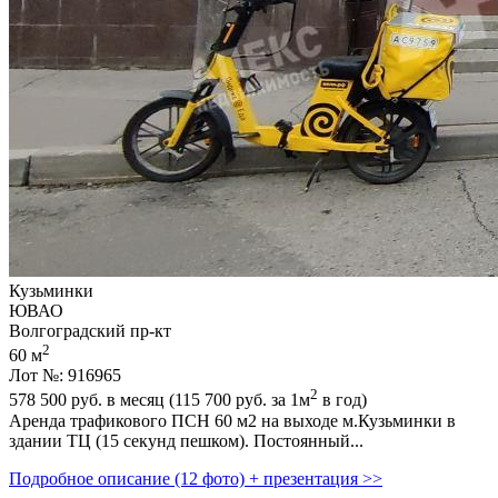
Кузьминки
ЮВАО
Волгоградский пр-кт
2
60 м
Лот №: 916965
2
578 500
руб. в месяц (115 700
руб.
за 1м
в год)
Аренда трафикового ПСН 60 м2 на выходе м.Кузьминки в
здании ТЦ (15 секунд пешком). Постоянный...
Подробное описание (12 фото) + презентация >>