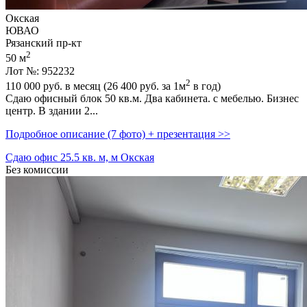
Окская
ЮВАО
Рязанский пр-кт
2
50 м
Лот №: 952232
2
110 000
руб. в месяц (26 400
руб.
за 1м
в год)
Сдаю офисный блок 50 кв.м. Два кабинета. с мебелью. Бизнес
центр. В здании 2...
Подробное описание (7 фото) + презентация >>
Сдаю офис 25.5 кв. м, м Окская
Без комиссии