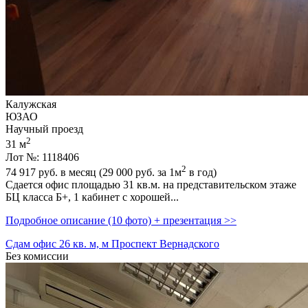
Калужская
ЮЗАО
Научный проезд
2
31 м
Лот №: 1118406
2
74 917
руб. в месяц (29 000
руб.
за 1м
в год)
Сдается офис площадью 31 кв.м. на представительском этаже
БЦ класса Б+,­ 1 кабинет с хорошей...
Подробное описание (10 фото) + презентация >>
Сдам офис 26 кв. м, м Проспект Вернадского
Без комиссии