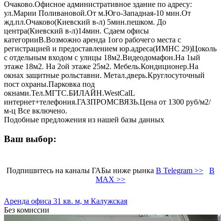
Очаково.Офисное административное здание по адресу:
ул.Марии Поливановой.От м.Юго-Западная-10 мин.От
жд.пл.Очаково(Киевский в-л) 5мин.пешком. До
центра(Киевский в-л)14мин. Сдаем офисы
категорииВ.Возможно аренда 1ого рабочего места с
регистрацией и предоставлением юр.адреса(ИМНС 29)Цоколь
с отдельным входом с улицы 18м2.Видеодомафон.На 1ый
этаже 18м2. На 2ой этаже 25м2. Мебель.Кондиционер.На
окнах защитные рольставни. Метал.дверь.Круглосуточный
пост охраны.Парковка под
окнами.Тел.МГТС.БИЛАЙН.WestCаlL
интернет+телефония.ГАЗПРОМСВЯЗЬ.Цена от 1300 руб/м2/
м-ц Все включено.
Подобные предложения из нашей базы данных
Ваш выбор:
Подпишитесь на каналы ГАБы ниже рынка
В Telegram >>
В
MAX >>
Аренда офиса 31 кв. м, м Калужская
Без комиссии