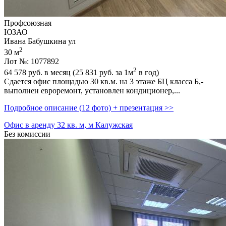
Профсоюзная
ЮЗАО
Ивана Бабушкина ул
2
30 м
Лот №: 1077892
2
64 578
руб. в месяц (25 831
руб.
за 1м
в год)
Сдается офис площадью 30 кв.м. на 3 этаже БЦ класса Б,­
выполнен евроремонт,­ установлен кондиционер,­...
Подробное описание (12 фото) + презентация >>
Офис в аренду 32 кв. м, м Калужская
Без комиссии