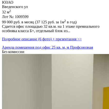
ЮЗАО
Введенского ул
2
32 м
Лот №: 1009599
2
99 000
руб. в месяц (37 125
руб.
за 1м
в год)
Сдается офис площадью 32 кв.м. на 1 этаже премиального
особняка класса Б+,­ отдельный блок из...
Подробное описание (6 фото) + презентация >>
Аренда помещения под офис 25 кв. м, м Профсоюзная
Без комиссии