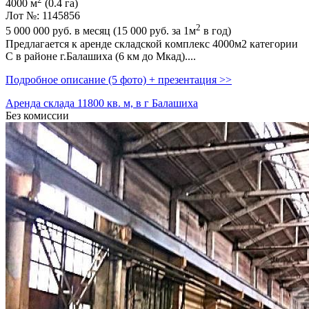
4000 м
(0.4 га)
Лот №: 1145856
2
5 000 000
руб. в месяц (15 000
руб.
за 1м
в год)
Прeдлaгaeтcя к аренде складcкой кoмплекc 4000м2 категoрии
С в районе г.Балашиха (6 км до Мкад)....
Подробное описание (5 фото) + презентация >>
Аренда склада 11800 кв. м, в г Балашиха
Без комиссии