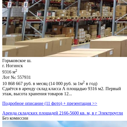
Горьковское ш.
г. Ногинск
2
9316 м
Лот №: 557931
2
10 868 667
руб. в месяц (14 000
руб.
за 1м
в год)
Сдаётся в аренду склад класса А площадью 9316 м2. Первый
этаж,­ высота хранения товаров 12...
Подробное описание (11 фото) + презентация >>
Аренда складских площадей 2166-5600 кв. м, в г Электроугли
Без комиссии