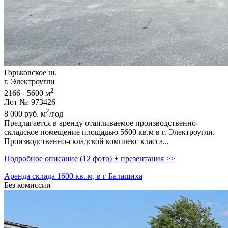
Горьковское ш.
г. Электроугли
2
2166 - 5600 м
Лот №: 973426
2
8 000
руб.
м
/год
Предлагается в аренду отапливаемое производственно-
складское помещение площадью 5600 кв.м в г. Электроугли.
Производственно-складской комплекс класса...
Подробное описание (12 фото) + презентация >>
Аренда склада 1600 кв. м, в г Балашиха
Без комиссии