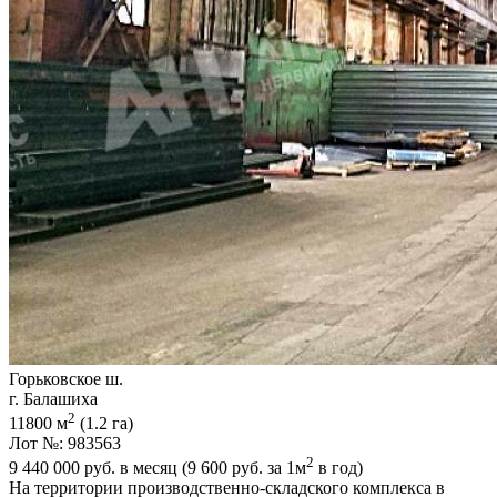
Горьковское ш.
г. Балашиха
2
11800 м
(1.2 га)
Лот №: 983563
2
9 440 000
руб. в месяц (9 600
руб.
за 1м
в год)
На территории производственно-складского комплекса в