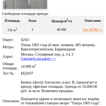
Свободные площади аренда:
2
Площадь
Этаж
Описание
Цена(р/м
/г)
2
3
80 000
Лот 467897>>
556 м
Округ:
ЦАО
Улица 1905 года (6 мин. пешком, 485 метров),
Метро:
Краснопресненская, Баррикадная
Москва, Столярный пер, д. 3 к 5
Адрес:
Смотреть на карте >>
Общая
2
14 000 м
площадь:
Лот №:
БЦ2037
Бизнес-Центр Апельсин, класс В, предлагает в
аренду офисные площади. Аренда от 16,000.00
руб. за кв.м. Возможна продажа.
Находится здание в нескольких минутах ходьбы
Описание:
от ближайшей станции метро "Улица 1905 года".