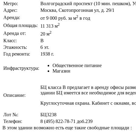
Метро:
Волгоградский проспект (10 мин. пешком), 
Адрес:
Москва, Скотопрогонная ул, д. 29/1
2
Аренда:
от 9 000 руб. за м
в год
2
Общая площадь:
11 313 м
2
Аренда от:
20 м
Класс:
B
Этажность:
6 эт.
Год ремонта:
1938 г.
Общественное питание
Инфраструктура:
Магазин
БЦ класса В предлагает в аренду офисы разм
здании БЦ имеется все необходимое для вед
Описание:
Круглосуточная охрана. Кабинет с окнами, в
Лот №:
БЦ3238
Телефон:
8 (495) 822-78-71
доб.239
В этом здании возможно есть еще такие свободные площади :