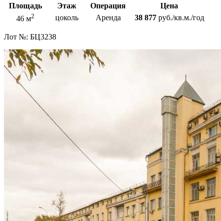
Площадь
Этаж
Операция
Цена
2
цоколь
Аренда
38 877
руб./кв.м./год
46 м
Лот №:
БЦ3238