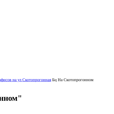
офисов на ул Скотопрогонная
Бц На Скотопрогонном
онном"