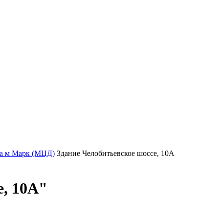
а м Марк (МЦД)
Здание Челобитьевское шоссе, 10А
е, 10А"