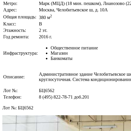
Метро:
Марк (МЦД) (18 мин. пешком), Лианозово (22
Адрес:
Москва, Челобитьевское ш, д. 10А
2
Общая площадь:
380 м
Класс:
B
Этажность:
2 эт.
Год ремонта:
2016 г.
Общественное питание
Инфраструктура:
Магазин
Банкоматы
Административное здание Челобитьевское шос
Описание:
круглосуточная. Система кондиционирования
Лот №:
БЦ6562
Телефон:
8 (495) 822-78-71
доб.201
Лот №:
БЦ6562