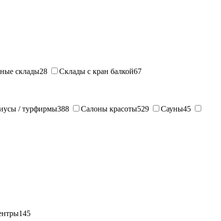
ные склады
28
Склады с кран балкой
67
иусы / турфирмы
388
Салоны красоты
529
Сауны
45
ентры
145