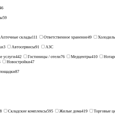
46
ны
59
Аптечные склады
111
Ответственное хранение
49
Холодиль
ки
3
Автосервисы
91
АЗС
е услуги
442
Гостиницы / отели
76
Медцентры
410
Нотар
4
Новостройки
47
лощадки
87
8
Складские комплексы
595
Жилые дома
419
Торговые ц