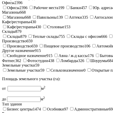
Офисы
2396
Офисы
2396
Рабочие места
199
Банки
457
Юр. адреса
Магазины
668
Магазины
668
Павильоны
139
Аптеки
335
Автосало
Кафе/рестораны
430
Кафе/рестораны
430
Столовые
153
Склады
879
Склады
879
Теплые склады
755
Склады с офисом
666
Производство
659
Производство
659
Пищевое производство
106
Автомой
Другое назначение
915
Свободное назначение
915
Авиа / ж-д кассы
176
Бытовы
Фитнес
362
Фотостудии
438
Ломбарды
326
Шоурумы
68
Земельные участки
59
Земельные участки
59
Сельхозназначение
0
Открытые п
Площадь земельного участка (га):
2
от
м
2
до
м
Тип здания
Бизнес центры
1474
Особняки
97
Административные
69