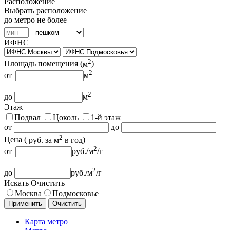
Расположение
Выбрать расположение
до метро не более
ИФНС
2
Площадь помещения (
м
)
2
от
м
2
до
м
Этаж
Подвал
Цоколь
1-й этаж
от
до
2
Цена (
руб.
за м
в год
)
2
от
руб.
/м
/г
2
до
руб.
/м
/г
Искать
Очистить
Москва
Подмосковье
Применить
Очистить
Карта метро