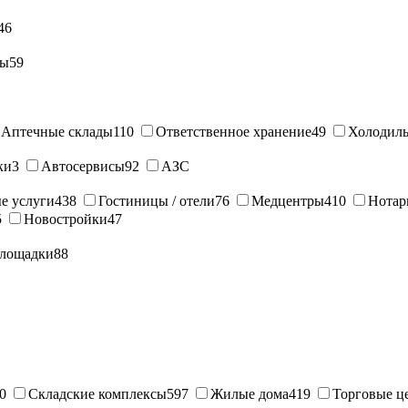
46
ны
59
Аптечные склады
110
Ответственное хранение
49
Холодиль
ки
3
Автосервисы
92
АЗС
е услуги
438
Гостиницы / отели
76
Медцентры
410
Нотар
5
Новостройки
47
лощадки
88
0
Складские комплексы
597
Жилые дома
419
Торговые ц