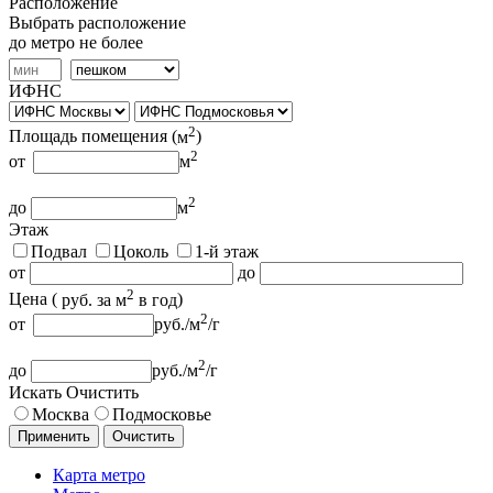
Расположение
Выбрать расположение
до метро не более
ИФНС
2
Площадь помещения (
м
)
2
от
м
2
до
м
Этаж
Подвал
Цоколь
1-й этаж
от
до
2
Цена (
руб.
за м
в год
)
2
от
руб.
/м
/г
2
до
руб.
/м
/г
Искать
Очистить
Москва
Подмосковье
Применить
Очистить
Карта метро