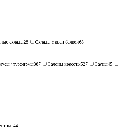
ные склады
28
Склады с кран балкой
68
иусы / турфирмы
387
Салоны красоты
527
Сауны
45
ентры
144