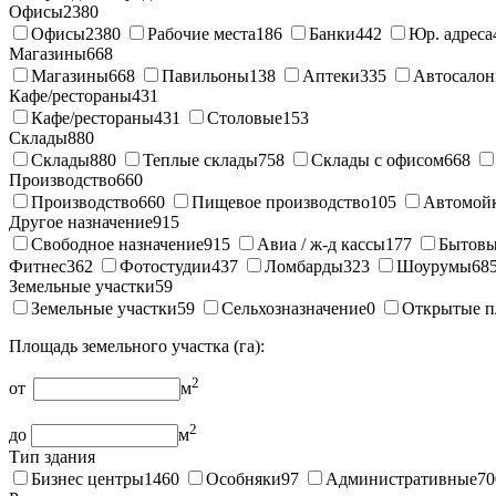
Офисы
2380
Офисы
2380
Рабочие места
186
Банки
442
Юр. адреса
Магазины
668
Магазины
668
Павильоны
138
Аптеки
335
Автосало
Кафе/рестораны
431
Кафе/рестораны
431
Столовые
153
Склады
880
Склады
880
Теплые склады
758
Склады с офисом
668
Производство
660
Производство
660
Пищевое производство
105
Автомой
Другое назначение
915
Свободное назначение
915
Авиа / ж-д кассы
177
Бытовы
Фитнес
362
Фотостудии
437
Ломбарды
323
Шоурумы
68
Земельные участки
59
Земельные участки
59
Сельхозназначение
0
Открытые п
Площадь земельного участка (га):
2
от
м
2
до
м
Тип здания
Бизнес центры
1460
Особняки
97
Административные
70