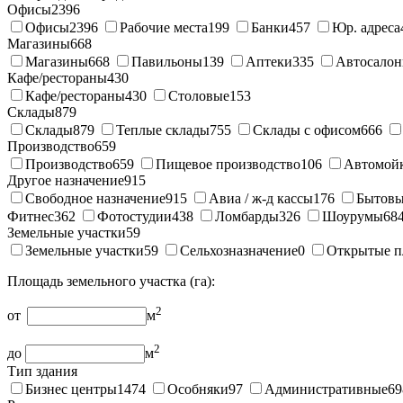
Офисы
2396
Офисы
2396
Рабочие места
199
Банки
457
Юр. адреса
Магазины
668
Магазины
668
Павильоны
139
Аптеки
335
Автосало
Кафе/рестораны
430
Кафе/рестораны
430
Столовые
153
Склады
879
Склады
879
Теплые склады
755
Склады с офисом
666
Производство
659
Производство
659
Пищевое производство
106
Автомой
Другое назначение
915
Свободное назначение
915
Авиа / ж-д кассы
176
Бытовы
Фитнес
362
Фотостудии
438
Ломбарды
326
Шоурумы
68
Земельные участки
59
Земельные участки
59
Сельхозназначение
0
Открытые п
Площадь земельного участка (га):
2
от
м
2
до
м
Тип здания
Бизнес центры
1474
Особняки
97
Административные
69