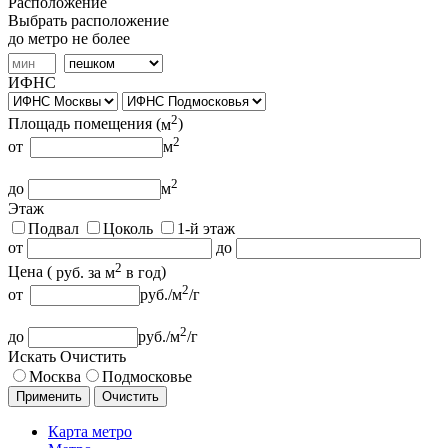
Расположение
Выбрать расположение
до метро не более
ИФНС
2
Площадь помещения (
м
)
2
от
м
2
до
м
Этаж
Подвал
Цоколь
1-й этаж
от
до
2
Цена (
руб.
за м
в год
)
2
от
руб.
/м
/г
2
до
руб.
/м
/г
Искать
Очистить
Москва
Подмосковье
Применить
Очистить
Карта метро