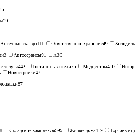
46
ны
59
Аптечные склады
111
Ответственное хранение
49
Холодиль
ки
3
Автосервисы
91
АЗС
е услуги
442
Гостиницы / отели
76
Медцентры
410
Нотар
4
Новостройки
47
лощадки
87
8
Складские комплексы
595
Жилые дома
419
Торговые ц