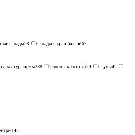
ные склады
28
Склады с кран балкой
67
иусы / турфирмы
388
Салоны красоты
529
Сауны
45
ентры
145