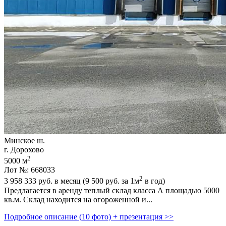
Минское ш.
г. Дорохово
2
5000 м
Лот №: 668033
2
3 958 333
руб. в месяц (9 500
руб.
за 1м
в год)
Предлагается в аренду теплый склад класса А площадью 5000
кв.м. Склад находится на огороженной и...
Подробное описание (10 фото) + презентация >>