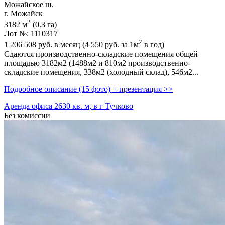
Можайское ш.
г. Можайск
2
3182 м
(0.3 га)
Лот №: 1110317
2
1 206 508
руб. в месяц (4 550
руб.
за 1м
в год)
Сдаются производственно-складские помещения общей
площадью 3182м2 (1488м2 и 810м2 производственно-
складские помещения,­ 338м2 (холодный склад),­ 546м2...
Подробное описание (15 фото) + презентация >>
Аренда офиса 2630 кв. м, в г Тучково
Без комиссии