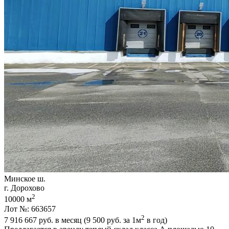
Минское ш.
г. Дорохово
2
10000 м
Лот №: 663657
2
7 916 667
руб. в месяц (9 500
руб.
за 1м
в год)