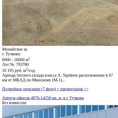
Можайское ш.
г. Тучково
2
6000 - 16000 м
Лот №: 793780
2
10 195
руб.
м
/год
Аренда теплого склада класса А. Удобное расположение в 67
км от МКАД по Минскому (М-1)...
Подробное описание (7 фото) + презентация >>
Аренда офисов 4976-14250 кв. м, в г Тучково
Без комиссии