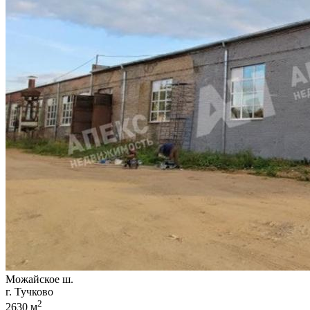
Можайское ш.
г. Тучково
2
2630 м