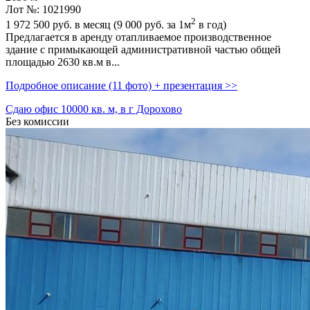
Лот №: 1021990
2
1 972 500
руб. в месяц (9 000
руб.
за 1м
в год)
Предлагается в аренду отапливаемое производственное
здание с примыкающей административной частью общей
площадью 2630 кв.м в...
Подробное описание (11 фото) + презентация >>
Сдаю офис 10000 кв. м, в г Дорохово
Без комиссии