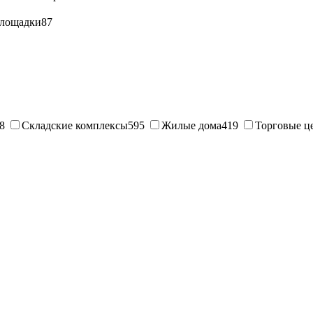
лощадки
87
8
Складские комплексы
595
Жилые дома
419
Торговые ц