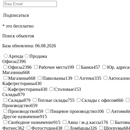
Подписаться
* это бесплатно
Поиск объектов
База обновлена: 06.08.2026
Аренда
Продажа
Офисы
2396
Офисы
2396
Рабочие места
199
Банки
457
Юр. адреса
Магазины
668
Магазины
668
Павильоны
139
Аптеки
335
Автосало
Кафе/рестораны
430
Кафе/рестораны
430
Столовые
153
Склады
879
Склады
879
Теплые склады
755
Склады с офисом
666
Производство
659
Производство
659
Пищевое производство
106
Автомой
Другое назначение
915
Свободное назначение
915
Авиа / ж-д кассы
176
Бытовы
Фитнес
362
Фотостудии
438
Ломбарды
326
Шоурумы
68