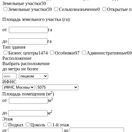
Земельные участки
59
Земельные участки
59
Сельхозназначение
0
Открытые п
Площадь земельного участка (га):
от
га
до
га
Тип здания
Бизнес центры
1474
Особняки
97
Административные
69
Расположение
Выбрать расположение
до метро не более
ИФНС
2
Площадь помещения (
м
)
2
от
м
2
до
м
Этаж
Подвал
Цоколь
1-й этаж
от
до