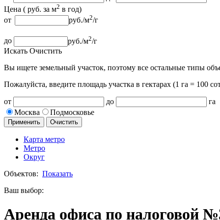
2
Цена (
руб.
за м
в год
)
2
от
руб.
/м
/г
2
до
руб.
/м
/г
Искать
Очистить
Вы ищете земельный участок, поэтому все остальные типы объ
Пожалуйста, введите площадь участка
в гектарах (1 га = 100 сот
от
до
га
Москва
Подмосковье
Применить
Очистить
Карта метро
Метро
Округ
Объектов:
Показать
Ваш выбор:
Аренда офиса по налоговой №