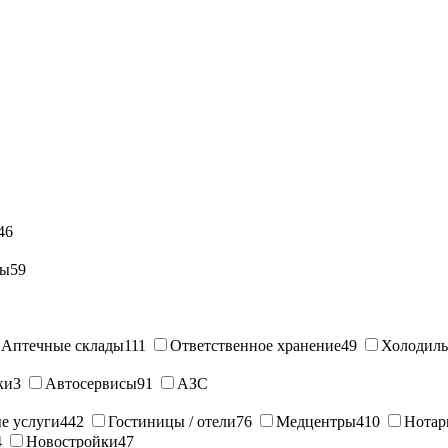
46
ны
59
Аптечные склады
111
Ответственное хранение
49
Холодиль
ки
3
Автосервисы
91
АЗС
е услуги
442
Гостиницы / отели
76
Медцентры
410
Нотар
4
Новостройки
47