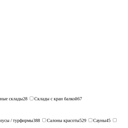
ные склады
28
Склады с кран балкой
67
иусы / турфирмы
388
Салоны красоты
529
Сауны
45