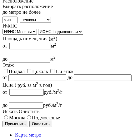
Расположение
Выбрать расположение
до метро не более
ИФНС
2
Площадь помещения (
м
)
2
от
м
2
до
м
Этаж
Подвал
Цоколь
1-й этаж
от
до
2
Цена (
руб.
за м
в год
)
2
от
руб.
/м
/г
2
до
руб.
/м
/г
Искать
Очистить
Москва
Подмосковье
Применить
Очистить
Карта метро