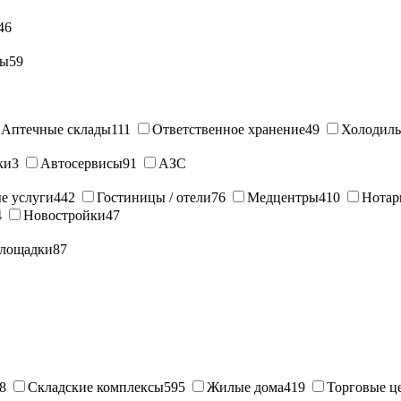
46
ны
59
Аптечные склады
111
Ответственное хранение
49
Холодиль
ки
3
Автосервисы
91
АЗС
е услуги
442
Гостиницы / отели
76
Медцентры
410
Нотар
4
Новостройки
47
лощадки
87
8
Складские комплексы
595
Жилые дома
419
Торговые ц