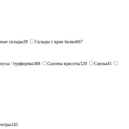
ные склады
28
Склады с кран балкой
67
иусы / турфирмы
388
Салоны красоты
529
Сауны
45
ентры
145