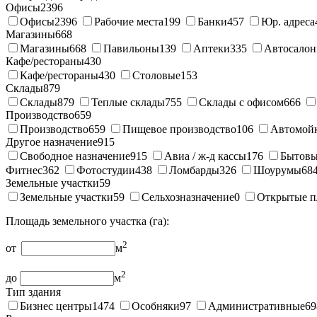
Офисы
2396
Офисы
2396
Рабочие места
199
Банки
457
Юр. адреса
Магазины
668
Магазины
668
Павильоны
139
Аптеки
335
Автосало
Кафе/рестораны
430
Кафе/рестораны
430
Столовые
153
Склады
879
Склады
879
Теплые склады
755
Склады с офисом
666
Производство
659
Производство
659
Пищевое производство
106
Автомой
Другое назначение
915
Свободное назначение
915
Авиа / ж-д кассы
176
Бытовы
Фитнес
362
Фотостудии
438
Ломбарды
326
Шоурумы
68
Земельные участки
59
Земельные участки
59
Сельхозназначение
0
Открытые п
Площадь земельного участка (га):
2
от
м
2
до
м
Тип здания
Бизнес центры
1474
Особняки
97
Административные
69