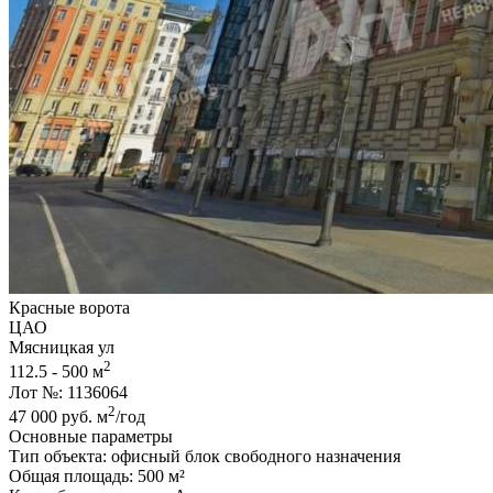
Красные ворота
ЦАО
Мясницкая ул
2
112.5 - 500 м
Лот №: 1136064
2
47 000
руб.
м
/год
Основные параметры
Тип объекта: офисный блок свободного назначения
Общая площадь: 500 м²