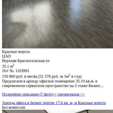
Красные ворота
ЦАО
Верхняя Красносельская ул
2
35.1 м
Лот №: 1103991
2
150 860
руб. в месяц (51 576
руб.
за 1м
в год)
Предлагаем в аренду офисное помещение 35.10 кв.м. в
современном сервисном пространстве на 3 этаже Бизнес...
Подробное описание (7 фото) + презентация >>
Аренда офиса в бизнес центре 17.6 кв. м, м Красные ворота
Без комиссии