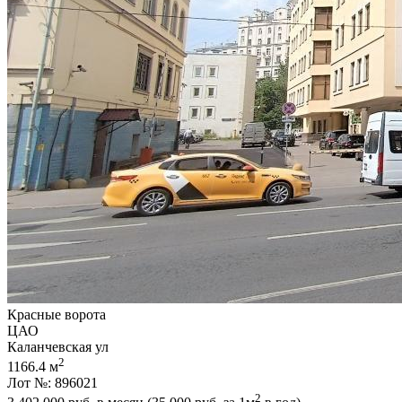
Красные ворота
ЦАО
Каланчевская ул
2
1166.4 м
Лот №: 896021
2