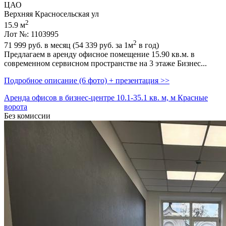
ЦАО
Верхняя Красносельская ул
2
15.9 м
Лот №: 1103995
2
71 999
руб. в месяц (54 339
руб.
за 1м
в год)
Предлагаем в аренду офисное помещение 15.90 кв.м. в
современном сервисном пространстве на 3 этаже Бизнес...
Подробное описание (6 фото) + презентация >>
Аренда офисов в бизнес-центре 10.1-35.1 кв. м, м Красные
ворота
Без комиссии