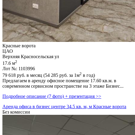
Красные ворота
ЦАО
Верхняя Красносельская ул
2
17.6 м
Лот №: 1103996
2
79 618
руб. в месяц (54 285
руб.
за 1м
в год)
Предлагаем в аренду офисное помещение 17.60 кв.м. в
современном сервисном пространстве на 3 этаже Бизнес...
Подробное описание (7 фото) + презентация >>
Аренда офиса в бизнес центре 34.5 кв. м, м Красные ворота
Без комиссии