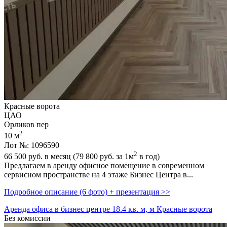
Красные ворота
ЦАО
Орликов пер
2
10 м
Лот №: 1096590
2
66 500
руб. в месяц (79 800
руб.
за 1м
в год)
Предлагаем в аренду офисное помещение в современном
сервисном пространстве на 4 этаже Бизнес Центра в...
Подробное описание (6 фото) + презентация >>
Аренда офиса в бизнес центре 18.4 кв. м, м Красные ворота
Без комиссии