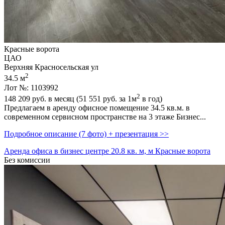
Красные ворота
ЦАО
Верхняя Красносельская ул
2
34.5 м
Лот №: 1103992
2
148 209
руб. в месяц (51 551
руб.
за 1м
в год)
Предлагаем в аренду офисное помещение 34.5 кв.м. в
современном сервисном пространстве на 3 этаже Бизнес...
Подробное описание (7 фото) + презентация >>
Аренда офиса в бизнес центре 20.8 кв. м, м Красные ворота
Без комиссии